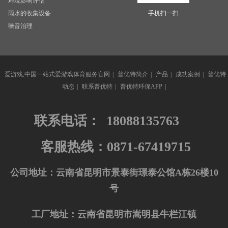
环境影响评估
雨水的收集设备
手机扫一扫
噪音治理
爱游戏,中国一站式爱游戏体育服务官网
|
普优特简介
|
产品
|
成功案例
|
普优特
动态
|
联系普优特
|
普优特环保APP
|
联系电话：
18088135763
客服热线：0871-67419715
公司地址：云南省昆明市景泰街璟泰公馆A栋26楼10
号
工厂地址：云南省昆明市嵩明县牛栏江镇