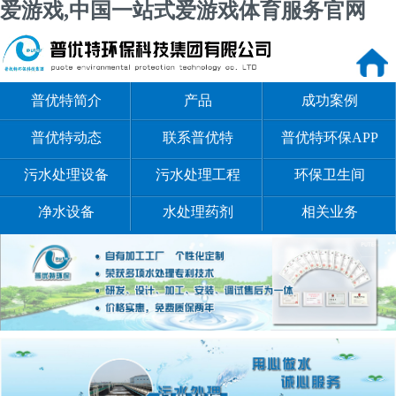
爱游戏,中国一站式爱游戏体育服务官网
普优特简介
产品
成功案例
普优特动态
联系普优特
普优特环保APP
污水处理设备
污水处理工程
环保卫生间
净水设备
水处理药剂
相关业务