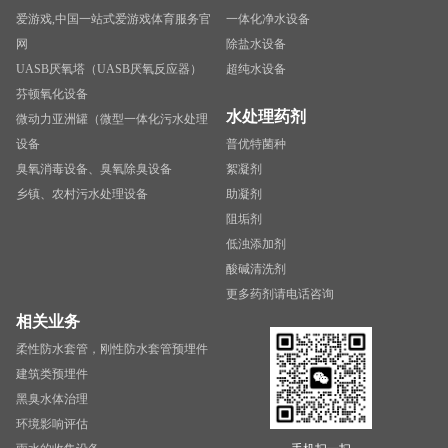
爱游戏,中国一站式爱游戏体育服务官
一体化净水设备
网
除盐水设备
UASB厌氧塔（UASB厌氧反应器）
超纯水设备
芬顿氧化设备
水处理药剂
微动力亚洲罐（微型一体化污水处理
设备
普优特菌种
臭氧消毒设备、臭氧除臭设备
絮凝剂
乡镇、农村污水处理设备
助凝剂
阻垢剂
低浊添加剂
酸碱清洗剂
更多药剂请电话咨询
相关业务
柔性防水套管，刚性防水套管预埋件
建筑类预埋件
黑臭水体治理
环境影响评估