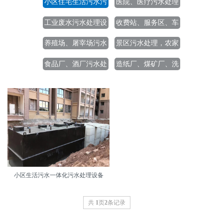
小区住宅生活污水污
医院、医疗污水处理
水处理设备
设备
工业废水污水处理设
收费站、服务区、车
备
站污水处理设备
养殖场、屠宰场污水
景区污水处理，农家
处理设备
乐污水处理
食品厂、酒厂污水处
造纸厂、煤矿厂、洗
理设备
涤厂污水处理设备
小区生活污水一体化污水处理设备
共
1
页
2
条记录