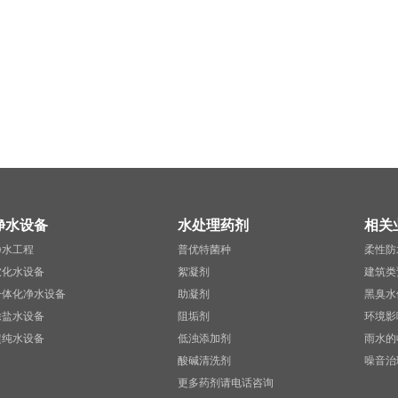
净水设备
水处理药剂
相关
净水工程
普优特菌种
柔性防
软化水设备
絮凝剂
建筑类
一体化净水设备
助凝剂
黑臭水
除盐水设备
阻垢剂
环境影
超纯水设备
低浊添加剂
雨水的
酸碱清洗剂
噪音治
更多药剂请电话咨询