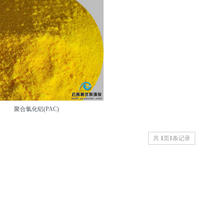
聚合氯化铝(PAC)
共
1
页
1
条记录