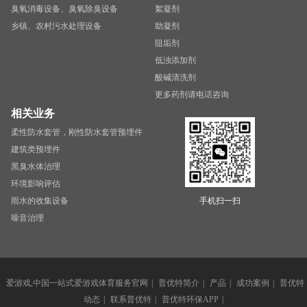
臭氧消毒设备、臭氧除臭设备
絮凝剂
乡镇、农村污水处理设备
助凝剂
阻垢剂
低浊添加剂
酸碱清洗剂
更多药剂请电话咨询
相关业务
柔性防水套管，刚性防水套管预埋件
建筑类预埋件
黑臭水体治理
环境影响评估
雨水的收集设备
手机扫一扫
噪音治理
爱游戏,中国一站式爱游戏体育服务官网
|
普优特简介
|
产品
|
成功案例
|
普优特
动态
|
联系普优特
|
普优特环保APP
|