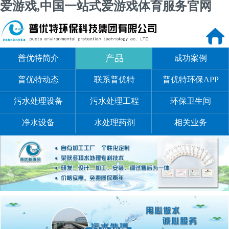
爱游戏,中国一站式爱游戏体育服务官网
产品
普优特简介
成功案例
普优特动态
联系普优特
普优特环保APP
污水处理设备
污水处理工程
环保卫生间
净水设备
水处理药剂
相关业务