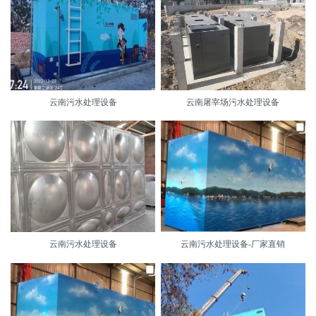
云南污水处理设备
云南屠宰场污水处理设备
云南污水处理设备
云南污水处理设备-厂家直销