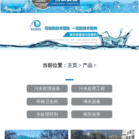
当前位置：
主页
>
产品
>
污水处理设备
污水处理工程
环保卫生间
净水设备
水处理药剂
相关业务