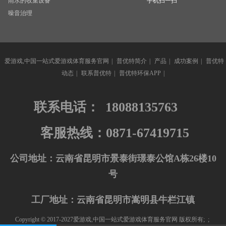
雨水的收集设备
手机扫一扫
噪音治理
爱游戏,中国一站式爱游戏体育服务官网
|
普优特简介
|
产品
|
成功案例
|
普优特
动态
|
联系普优特
|
普优特环保APP
|
联系电话：
18088135763
客服热线：0871-67419715
公司地址：云南省昆明市景泰街璟泰公馆A栋26楼10
号
工厂地址：云南省昆明市嵩明县牛栏江镇
Copyright © 2017-2027爱游戏,中国一站式爱游戏体育服务官网 版权所有; ;