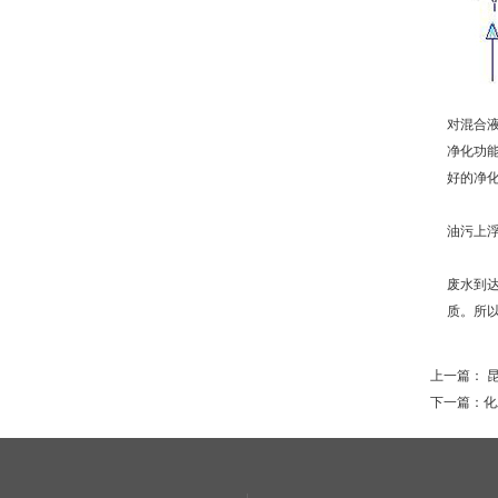
对混合液
净化功
好的净
油污上
废水到
质。所
上一篇：
昆
下一篇：
化