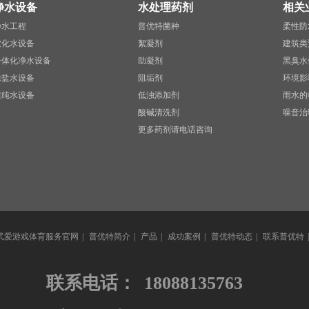
净水设备
水处理药剂
相关
净水工程
普优特菌种
柔性防
软化水设备
絮凝剂
建筑类
一体化净水设备
助凝剂
黑臭水
除盐水设备
阻垢剂
环境影
超纯水设备
低浊添加剂
雨水的
酸碱清洗剂
噪音治
更多药剂请电话咨询
式爱游戏体育服务官网
|
普优特简介
|
产品
|
成功案例
|
普优特动态
|
联系普优特
联系电话：
18088135763