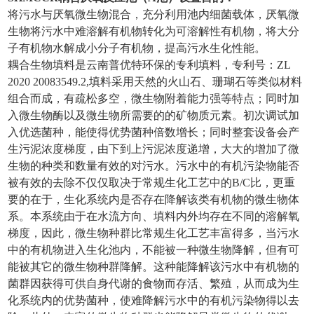
将污水与厌氧微生物混合，充分利用池内细菌载体，厌氧微
生物将污水中难溶解有机物转化为可溶解性有机物，将大分
子有机物水解成小分子有机物，提高污水生化性能。
耦合生物填料是云南普优特环保的专利填料，专利号：ZL
2020 20083549.2,填料采用天然的火山石、珊瑚石等类似材料
组合而成，有疏松多空，微生物附着能力强等特点；同时加
入微生物酶以及微生物所需要的的矿物质元素。初次调试加
入优选菌种，能使得优势菌种倍数增长；同时整套设备会产
生污泥浓度梯度，由下到上污泥浓度递增，大大的增加了微
生物的种类和数量有效的对污水。污水中的有机污染物能否
被有效的去除不仅仅取决于常规生化工艺中的B/C比，更重
要的在于，生化系统内是否存在降解该类有机物的微生物体
系。本系统由于在水流方向、填料内外均存在不同的溶解氧
梯度，因此，微生物种群比常规生化工艺丰富得多，当污水
中的有机物进入生化池内，不能被一种微生物降解，但有可
能被其它的微生物种群降解。这种能降解该污水中有机物的
菌群因获得可供自身代谢的食物而存活、繁殖，从而成为生
化系统内的优势菌种，使难降解污水中的有机污染物得以去