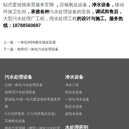
站式爱游戏体育服务官网
，
芬顿氧化设备
，净水设备，
移动
环保卫
生间
，承接各种
污水处理设备的安装
，调试和售后，
大型污水处理厂工程
，污
水处理
工程
的设计与施工。服务热
线：
18788560697
上一篇：
一体化MBR膜生物反应器
下一篇：
地埋式一体化污水处理设备
污水处理设备
净水设备
云南一体化污水处理设备
净水工程
地埋式污水处理设备
软化水设备
爱游戏,中国一站式爱游戏体育服务官
一体化净水设备
网
除盐水设备
UASB厌氧塔（UASB厌氧反应器）
超纯水设备
芬顿氧化设备
水处理药剂
微动力亚洲罐（微型一体化污水处理