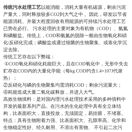
传统污水处理工艺
以能消能，消耗大量有机碳源，剩余污泥
产量大，同时释放较多CO2到大气之中 。因此，研发以节省
能源消耗、并最大程度回收有用能源的可持续污水处理工艺
已势在必行。 污水处理的主要对象为有机物（COD）、氨氮
和磷酸盐。传统上，COD和氨氮的脱除一般由生物氧化和硝
化/反硝化完成；磷酸盐或通过细菌的生物聚集、或靠化学沉
淀去除。
传统工艺存在以下弊端：
①COD氧化和硝化耗能巨大，且在COD氧化中，无形中失去
贮存在COD内的大量化学能（每kg COD约含1.4×107J代谢
热）；
②反硝化与磷的生物聚集均需消耗COD；剩余污泥量大；
④耗能造成大量二氧化碳释放，并进入大气。
高效生物填料：是对国内理污水处理技术采用的多种填料中
开发的最新系列产品。在污水的生化处理中具有全立体结
构，比表面积大，直接投放，无须固定，易挂膜，不堵塞。
特点：具有生物附着力强、比表面积大、孔隙率高、化学和
生物稳定性好、经久耐用、不溶出有害物、 不引起二次污