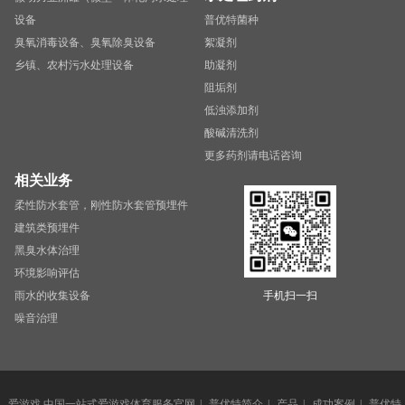
设备
普优特菌种
臭氧消毒设备、臭氧除臭设备
絮凝剂
乡镇、农村污水处理设备
助凝剂
阻垢剂
低浊添加剂
酸碱清洗剂
更多药剂请电话咨询
相关业务
柔性防水套管，刚性防水套管预埋件
建筑类预埋件
黑臭水体治理
环境影响评估
雨水的收集设备
手机扫一扫
噪音治理
爱游戏,中国一站式爱游戏体育服务官网
|
普优特简介
|
产品
|
成功案例
|
普优特