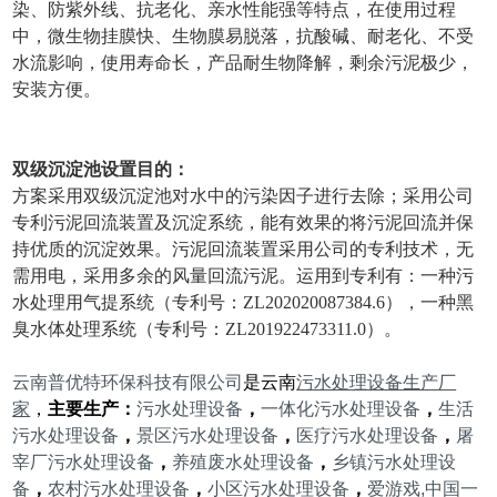
染、防紫外线、抗老化、亲水性能强等特点，在使用过程
中，微生物挂膜快、生物膜易脱落，抗酸碱、耐老化、不受
水流影响，使用寿命长，产品耐生物降解，剩余污泥极少，
安装方便。
双级沉淀池设置目的：
方案采用双级沉淀池对水中的污染因子进行去除；采用公司
专利污泥回流装置及沉淀系统，能有效果的将污泥回流并保
持优质的沉淀效果。污泥回流装置采用公司的专利技术，无
需用电，采用多余的风量回流污泥。运用到专利有：一种污
水处理用气提系统（专利号：ZL202020087384.6），一种黑
臭水体处理系统（专利号：ZL201922473311.0）。
云南普优特环保科技有限公司
是云南
污水处理设备生产厂
家
，
主要生产：
污水处理设备
，
一体化污水处理设备
，
生活
污水
处理设备
，
景区污水处理设备
，
医疗污水处理设备
，
屠
宰厂污水处理设备
，
养殖废水处理设备
，
乡镇污水处理设
备
，
农村污水处理设备
，
小区污水处理设备
，
爱游戏,中国一