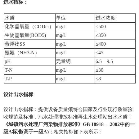
进水指标：
水质
单位
进水浓度
化学需氧量（CODcr）
mg/L
≤500
生物需氧量(BOD5)
mg/L
≤350
悬浮物SS
mg/L
≤400
氨氮（NH3-N）
mg/L
≤45
pH
无量纲
6.5—9.5
T-N
mg/L
≤30
T-P
mg/L
≤8
设计出水指标
设计出水指标：提供设备质量须符合国家及行业现行质量验
收规范及标准，污水处理排放标准再生水处理站出水水质：
《城镇污水处理厂污染物排放标准》GB 18918----2002中的一
级A标准
(高于一级A)
；相关指标如下表所示：