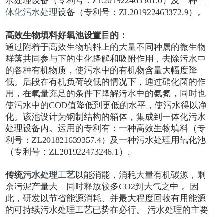
水处理设备（专利号：ZL201922463361.0）及一种
一
体化污水处理
设备（专利号：ZL201922463372.9）。
高效生物填料好氧池设置目的：
通过附着于高效生物填料上的大量不同种属的微生物
群落共同参与下的生化降解和吸附作用，去除污水中
的各种有机物质，使污水中的有机物含量大幅度降
低。后段在有机负荷较低的情况下，通过硝化菌的作
用，在氧量充足的条件下降解污水中的氨氮，同时也
使污水中的COD值降低到更低的水平，使污水得以净
化。该池设计为钢制结构的箱体，集成到一体化污水
处理设备内。运用的专利有：一种高效生物填料（专
利号：ZL201821639357.4）及一种污水处理用氧化池
（专利号：ZL201922473246.1）。
传统
污水处理工艺
以能消能，消耗大量有机碳源，剩
余污泥产量大，同时释放较多CO2到大气之中 。因
此，研发以节省能源消耗、并最大程度回收有用能源
的可持续污水处理工艺已势在必行。 污水处理的主要