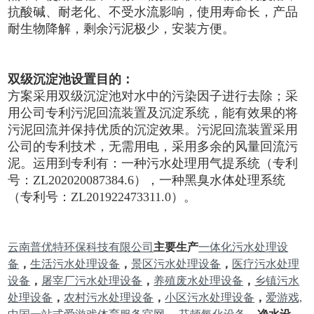
抗酸碱、耐老化、不受水流影响，使用寿命长，产品
耐生物降解，剩余污泥极少，安装方便。
双级沉淀池设置目的：
方案采用双级沉淀池对水中的污染因子进行去除；采
用公司专利污泥回流装置及沉淀系统，能有效果的将
污泥回流并保持优质的沉淀效果。污泥回流装置采用
公司的专利技术，无需用电，采用多余的风量回流污
泥。运用到专利有：一种污水处理用气提系统（专利
号：ZL202020087384.6），一种黑臭水体处理系统
（专利号：ZL201922473311.0）。
云南普优特环保科技有限公司
主要生产
一体化污水处理设
备
，
生活污水处理设备
，
景区污水处理设备
，
医疗污水处理
设备
，
屠宰厂污水处理设备
，
养殖废水处理设备
，
乡镇污水
处理设备
，
农村污水处理设备
，
小区污水处理设备
，
爱游戏,