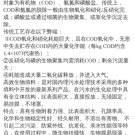
对象为有机物（COD）、氨氮和磷酸盐。传统上，
COD和氨氮的脱除一般由生物氧化和硝化/反硝化完
成；磷酸盐或通过细菌的生物聚集、或靠化学沉淀去
除。
传统工艺存在以下弊端：
①COD氧化和硝化耗能巨大，且在COD氧化中，无形
中失去贮存在COD内的大量化学能（每kg COD约含
1.4×107J代谢热）；
②反硝化与磷的生物聚集均需消耗COD；剩余污泥量
大；
④耗能造成大量二氧化碳释放，并进入大气。
高效生物填料：是对国内理污水处理技术采用的多种
填料中开发的最新系列产品。在污水的生化处理中具
有全立体结构，比表面积大，直接投放，无须固定，
易挂膜，不堵塞。
特点：具有生物附着力强、比表面积大、孔隙率高、
化学和生物稳定性好、经久耐用、不溶出有害物、 不
引起二次污染、防紫外线、抗老化、亲水性能强等特
点，在使用过程中，微生物挂膜快、生物膜易脱落，